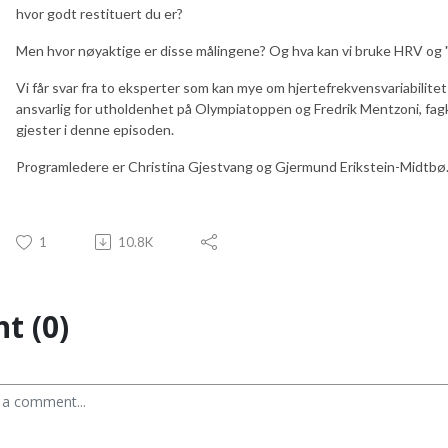
hvor godt restituert du er?
Men hvor nøyaktige er disse målingene? Og hva kan vi bruke HRV og "
Vi får svar fra to eksperter som kan mye om hjertefrekvensvariabilit
ansvarlig for utholdenhet på Olympiatoppen og Fredrik Mentzoni, fa
gjester i denne episoden.
Programledere er Christina Gjestvang og Gjermund Erikstein-Midtbø. 
1
10.8K
t (0)