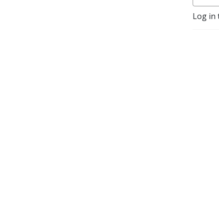
Programledere er 
Log in 
førsteamanuensis Christina 
Gjestvang og 
innholdsprodusent 
Gjermund Erikstein-Midtbø.