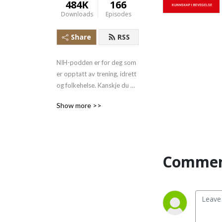
484K
166
Downloads
Episodes
Share
RSS
NIH-podden er for deg som 
er opptatt av trening, idrett 
og folkehelse. Kanskje du 
også jobber med et av 
Show more >>
feltene og vil holde deg 
oppdatert?

Her hører du de fremste 
ekspertene og får siste nytt 
Commen
fra forskninga NIH gjør på 
alt fra utholdenhetstrening, 
barne- og ungdomsidrett, 
kroppsøvingsfaget til 
idrettsmedisin. 
