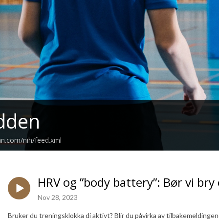
dden
an.com/nih/feed.xml
HRV og ”body battery”: Bør vi bry
Nov 28, 2023
Bruker du treningsklokka di aktivt? Blir du påvirka av tilbakemeldinge