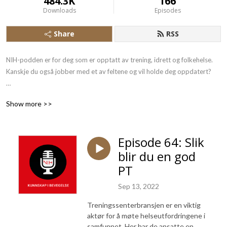
484.3K
166
Downloads
Episodes
Share
RSS
NIH-podden er for deg som er opptatt av trening, idrett og folkehelse. 
Kanskje du også jobber med et av feltene og vil holde deg oppdatert?

Her hører du de fremste ekspertene og får siste nytt fra forskninga NIH 
Show more >>
gjør på alt fra utholdenhetstrening, barne- og ungdomsidrett, 
kroppsøvingsfaget til idrettsmedisin. 

Episode 64: Slik
Programledere er førsteamanuensis Christina Gjestvang og 
blir du en god
innholdsprodusent Gjermund Erikstein-Midtbø.
PT
Sep 13, 2022
Treningssenterbransjen er en viktig
aktør for å møte helseutfordringene i
samfunnet. Her har de ansatte en