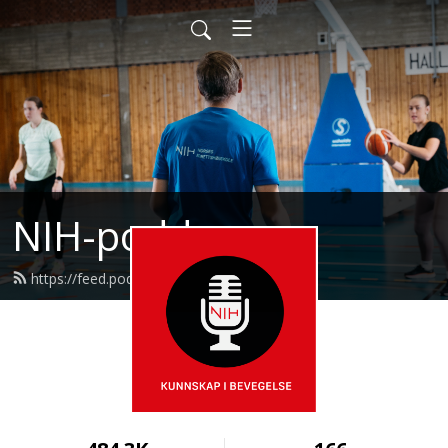
NIH-podden
https://feed.podbean.com/nih/feed.xml