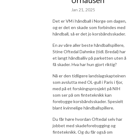
Urhausen
Jan 21, 2025
Det er VM i håndball i Norge om dagen,
og er det en skade som forbindes med
håndball, så er det jo korsbåndsskader.
En av våre aller beste håndballspillere,
Stine Oftedal Dahmke (tidl. Bredal) har
et langt håndballiv på parketten uten å
få skader. Hva har hun gjort riktig?
Nå er den tidligere landslagskapteinen
som avslutta med OL-gull i Paris i fjor,
med på et forskingsprosjekt på NIH
som ser på om finteteknikk kan
forebygge korsbåndsskader. Spesielt
blant kvinnelige håndballspillere.
Du får høre hvordan Oftedal selv har
jobbet med skadeforebygging og
finteteknikk. Og du får også om