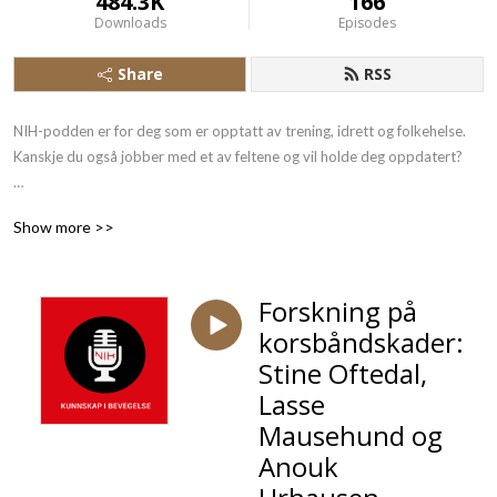
484.3K
166
Downloads
Episodes
Share
RSS
NIH-podden er for deg som er opptatt av trening, idrett og folkehelse. 
Kanskje du også jobber med et av feltene og vil holde deg oppdatert?

Her hører du de fremste ekspertene og får siste nytt fra forskninga NIH 
Show more >>
gjør på alt fra utholdenhetstrening, barne- og ungdomsidrett, 
kroppsøvingsfaget til idrettsmedisin. 

Forskning på
Programledere er førsteamanuensis Christina Gjestvang og 
korsbåndskader:
innholdsprodusent Gjermund Erikstein-Midtbø.
Stine Oftedal,
Lasse
Mausehund og
Anouk