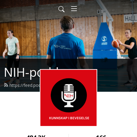
NIH-podden
https://feed.podbean.com/nih/feed.xml