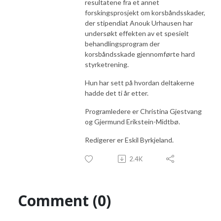
resultatene fra et annet
forskingsprosjekt om korsbåndsskader,
der stipendiat Anouk Urhausen har
undersøkt effekten av et spesielt
behandlingsprogram der
korsbåndsskade gjennomførte hard
styrketrening.
Hun har sett på hvordan deltakerne
hadde det ti år etter.
Programledere er Christina Gjestvang
og Gjermund Erikstein-Midtbø.
Redigerer er Eskil Byrkjeland.
2.4K
Comment (0)